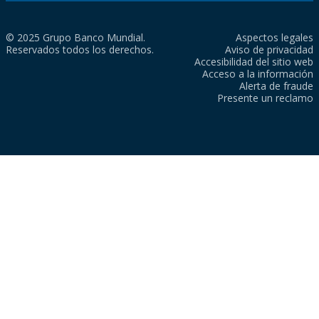
© 2025 Grupo Banco Mundial.
Aspectos legales
Reservados todos los derechos.
Aviso de privacidad
Accesibilidad del sitio web
Acceso a la información
Alerta de fraude
Presente un reclamo