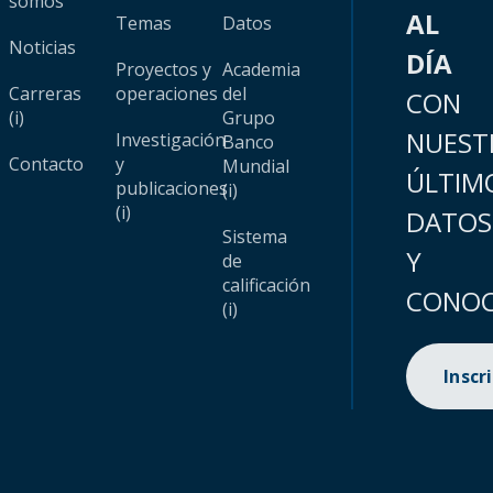
somos
AL
Temas
Datos
Noticias
DÍA
Proyectos y
Academia
Carreras
operaciones
del
CON
(i)
Grupo
NUEST
Investigación
Banco
Contacto
y
Mundial
ÚLTIM
publicaciones
(i)
(i)
DATOS
Sistema
Y
de
calificación
CONOC
(i)
Inscr