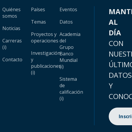
Quiénes
Países
Eventos
MANT
somos
AL
Temas
Datos
Noticias
DÍA
Proyectos y
Academia
Carreras
operaciones
del
CON
(i)
Grupo
NUEST
Investigación
Banco
Contacto
y
Mundial
ÚLTIM
publicaciones
(i)
(i)
DATOS
Sistema
Y
de
calificación
CONOC
(i)
Inscr