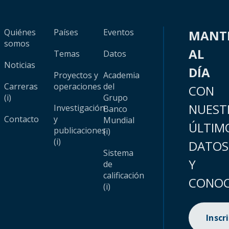
Quiénes
Países
Eventos
MANT
somos
AL
Temas
Datos
Noticias
DÍA
Proyectos y
Academia
Carreras
operaciones
del
CON
(i)
Grupo
NUEST
Investigación
Banco
Contacto
y
Mundial
ÚLTIM
publicaciones
(i)
(i)
DATOS
Sistema
Y
de
calificación
CONOC
(i)
Inscr