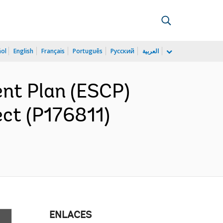
ñol
English
Français
Português
Русский
العربية
nt Plan (ESCP)
ct (P176811)
ENLACES