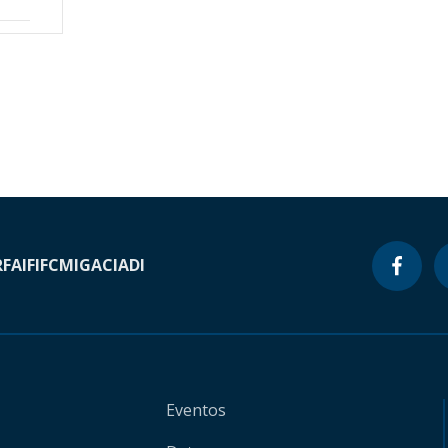
RF
AIF
IFC
MIGA
CIADI
Eventos