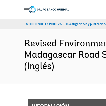
Skip
to
Main
ENTENDIENDO LA POBREZA
Investigaciones y publicacione
Navigation
Revised Environmen
Madagascar Road Se
(Inglés)