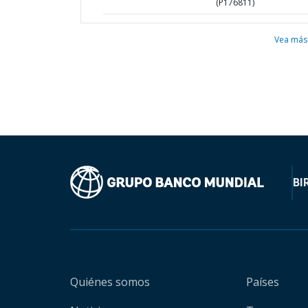
(P176811)
Vea más
BI
Quiénes somos
Países