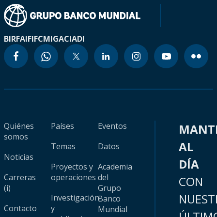
BIRF
AIF
IFC
MIGA
CIADI
Quiénes
Países
Eventos
MANT
somos
AL
Temas
Datos
Noticias
DÍA
Proyectos y
Academia
Carreras
operaciones
del
CON
(i)
Grupo
NUEST
Investigación
Banco
Contacto
y
Mundial
ÚLTIM