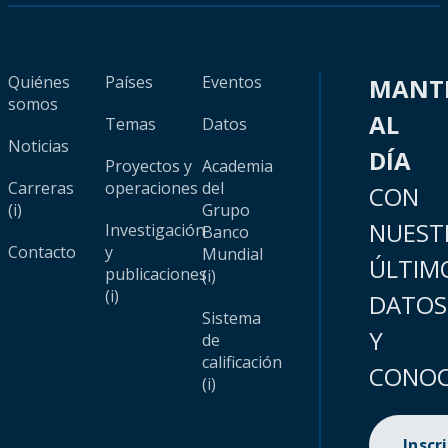
Quiénes
Países
Eventos
MANT
somos
AL
Temas
Datos
Noticias
DÍA
Proyectos y
Academia
Carreras
operaciones
del
CON
(i)
Grupo
NUEST
Investigación
Banco
Contacto
y
Mundial
ÚLTIM
publicaciones
(i)
(i)
DATOS
Sistema
Y
de
calificación
CONOC
(i)
Inscr