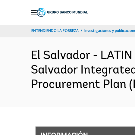
Skip
to
Main
ENTENDIENDO LA POBREZA
Investigaciones y publicacione
Navigation
El Salvador - LAT
Salvador Integrate
Procurement Plan (I