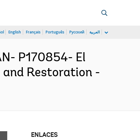
ñol
English
Français
Português
Русский
العربية
N- P170854- El
and Restoration -
ENLACES