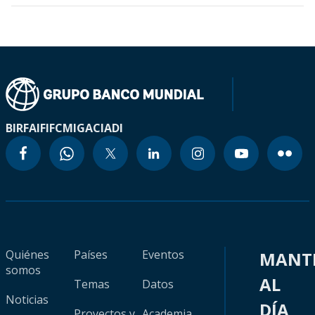
BIRF
AIF
IFC
MIGA
CIADI
Quiénes
Países
Eventos
MANT
somos
AL
Temas
Datos
Noticias
DÍA
Proyectos y
Academia