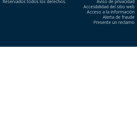
Reservados todos los derechos.
Aviso de privacidad
Accesibilidad del sitio web
Acceso a la información
Alerta de fraude
Presente un reclamo