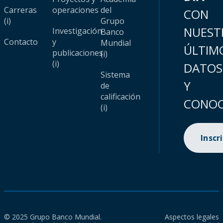
Carreras
operaciones
del
CON
(i)
Grupo
NUEST
Investigación
Banco
Contacto
y
Mundial
ÚLTIM
publicaciones
(i)
(i)
DATOS
Sistema
Y
de
calificación
CONOC
(i)
Inscr
© 2025 Grupo Banco Mundial.
Aspectos legales