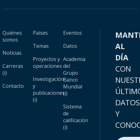
Quiénes
Países
Eventos
MANT
somos
AL
Temas
Datos
Noticias
DÍA
Proyectos y
Academia
Carreras
operaciones
del
CON
(i)
Grupo
NUEST
Investigación
Banco
Contacto
y
Mundial
ÚLTIM
publicaciones
(i)
(i)
DATOS
Sistema
Y
de
calificación
CONOC
(i)