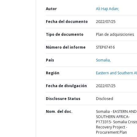
Autor
Ali Haji Adan;
Fecha del documento
2022/07/25
Tipo de documento
Plan de adquisiciones
Número del informe
STEP67416
País
Somalia,
Región
Eastern and Southern Af
Fecha de divulgación
2022/07/25
Disclosure Status
Disclosed
Nom. del doc.
Somalia - EASTERN AND
SOUTHERN AFRICA-
P173315- Somalia Crisi
Recovery Project -
Procurement Plan