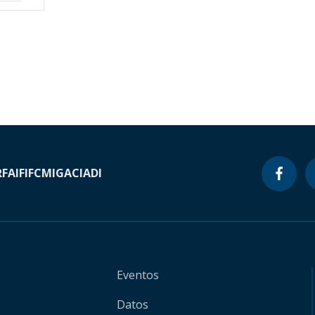
RF
AIF
IFC
MIGA
CIADI
Eventos
Datos