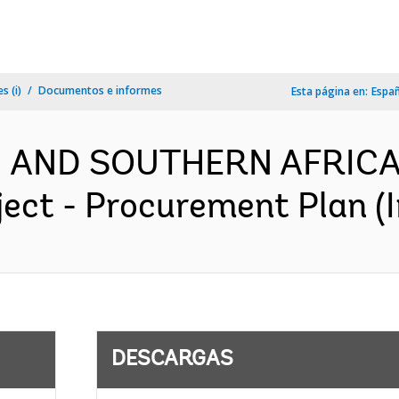
s (i)
Documentos e informes
Esta página en:
Espa
N AND SOUTHERN AFRICA-
ject - Procurement Plan (I
DESCARGAS