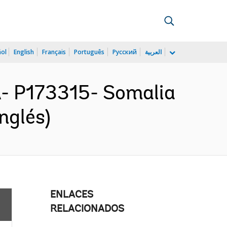
ñol
English
Français
Português
Русский
العربية
 P173315- Somalia
nglés)
ENLACES
RELACIONADOS