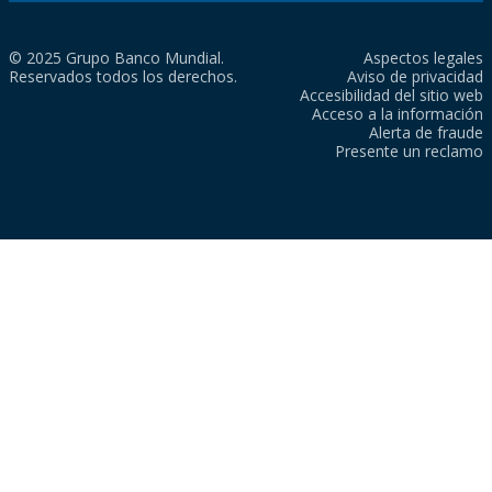
© 2025 Grupo Banco Mundial.
Aspectos legales
Reservados todos los derechos.
Aviso de privacidad
Accesibilidad del sitio web
Acceso a la información
Alerta de fraude
Presente un reclamo