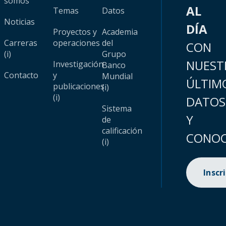
somos
AL
Temas
Datos
Noticias
DÍA
Proyectos y
Academia
Carreras
operaciones
del
CON
(i)
Grupo
NUEST
Investigación
Banco
Contacto
y
Mundial
ÚLTIM
publicaciones
(i)
(i)
DATOS
Sistema
Y
de
calificación
CONOC
(i)
Inscr