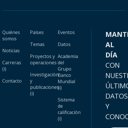
Quiénes
Países
Eventos
MANT
somos
AL
Temas
Datos
Noticias
DÍA
Proyectos y
Academia
Carreras
operaciones
del
CON
(i)
Grupo
NUEST
Investigación
Banco
Contacto
y
Mundial
ÚLTIM
publicaciones
(i)
(i)
DATOS
Sistema
Y
de
calificación
CONOC
(i)