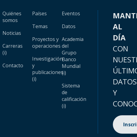
Quiénes
Países
Eventos
MANT
somos
AL
Temas
Datos
Noticias
DÍA
Proyectos y
Academia
Carreras
operaciones
del
CON
(i)
Grupo
NUEST
Investigación
Banco
Contacto
y
Mundial
ÚLTIM
publicaciones
(i)
(i)
DATOS
Sistema
Y
de
calificación
CONOC
(i)
Inscr