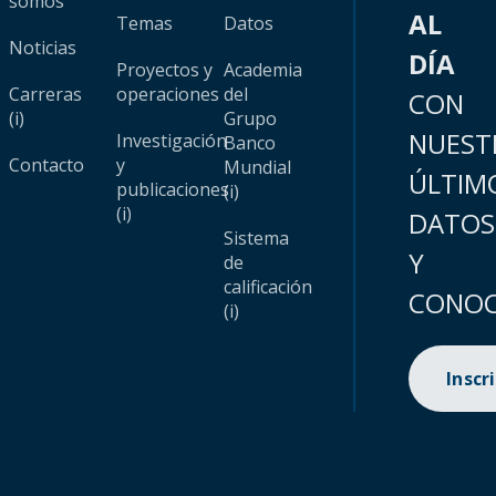
somos
AL
Temas
Datos
Noticias
DÍA
Proyectos y
Academia
Carreras
operaciones
del
CON
(i)
Grupo
NUEST
Investigación
Banco
Contacto
y
Mundial
ÚLTIM
publicaciones
(i)
(i)
DATOS
Sistema
Y
de
calificación
CONOC
(i)
Inscr