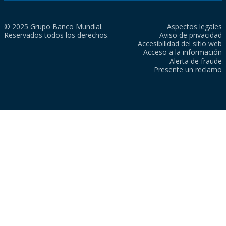
© 2025 Grupo Banco Mundial.
Aspectos legales
Reservados todos los derechos.
Aviso de privacidad
Accesibilidad del sitio web
Acceso a la información
Alerta de fraude
Presente un reclamo