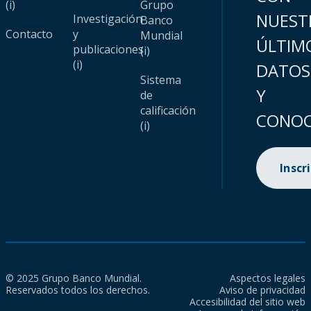
(i)
Grupo
NUEST
Investigación
Banco
Contacto
y
Mundial
ÚLTIM
publicaciones
(i)
(i)
DATOS
Sistema
Y
de
calificación
CONOC
(i)
Inscr
© 2025 Grupo Banco Mundial.
Aspectos legales
Reservados todos los derechos.
Aviso de privacidad
Accesibilidad del sitio web