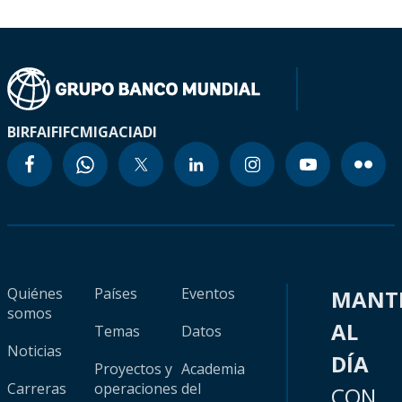
BIRF
AIF
IFC
MIGA
CIADI
Quiénes
Países
Eventos
MANT
somos
AL
Temas
Datos
Noticias
DÍA
Proyectos y
Academia
Carreras
operaciones
del
CON