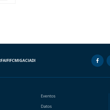
RF
AIF
IFC
MIGA
CIADI
Eventos
Datos