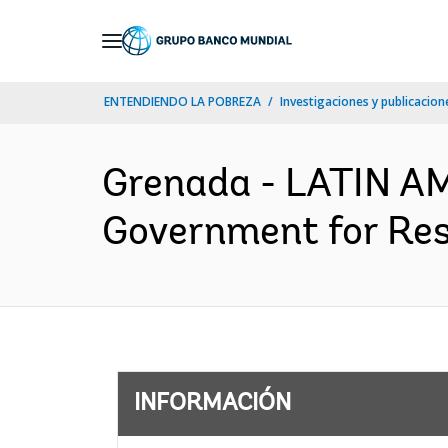
Skip
to
Main
ENTENDIENDO LA POBREZA
Investigaciones y publicacione
Navigation
Grenada - LATIN A
Government for Resi
INFORMACIÓN