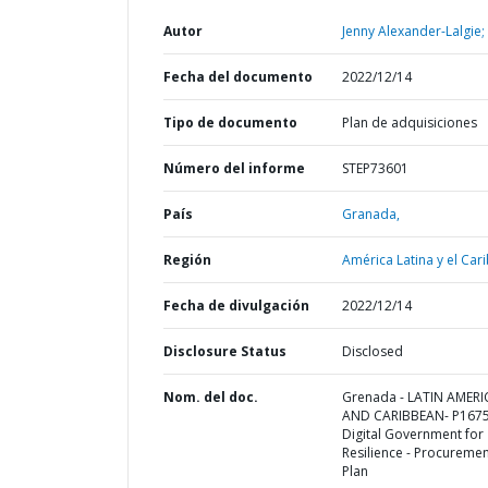
Autor
Jenny Alexander-Lalgie;
Fecha del documento
2022/12/14
Tipo de documento
Plan de adquisiciones
Número del informe
STEP73601
País
Granada,
Región
América Latina y el Cari
Fecha de divulgación
2022/12/14
Disclosure Status
Disclosed
Nom. del doc.
Grenada - LATIN AMERI
AND CARIBBEAN- P1675
Digital Government for
Resilience - Procureme
Plan