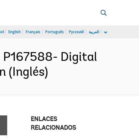
ñol
English
Français
Português
Русский
العربية
P167588- Digital
 (Inglés)
ENLACES
RELACIONADOS