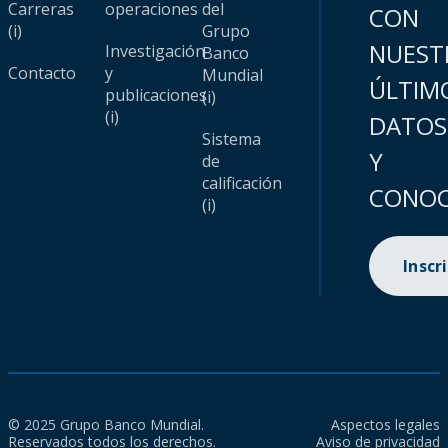
Carreras
operaciones
del
CON
(i)
Grupo
NUEST
Investigación
Banco
Contacto
y
Mundial
ÚLTIM
publicaciones
(i)
(i)
DATOS
Sistema
Y
de
calificación
CONOC
(i)
Inscr
© 2025 Grupo Banco Mundial.
Aspectos legales
Reservados todos los derechos.
Aviso de privacidad