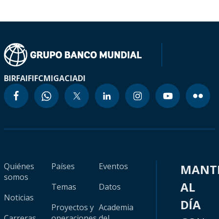
BIRF
AIF
IFC
MIGA
CIADI
Quiénes
Países
Eventos
MANT
somos
AL
Temas
Datos
Noticias
DÍA
Proyectos y
Academia
Carreras
operaciones
del