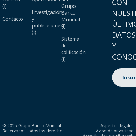
CON
(i)
Grupo
NUEST
Investigación
Banco
Contacto
y
Mundial
ÚLTIM
publicaciones
(i)
(i)
DATOS
Sistema
Y
de
calificación
CONOC
(i)
Inscr
© 2025 Grupo Banco Mundial.
Aspectos legales
Reservados todos los derechos.
Aviso de privacidad
Accesibilidad del sitio web