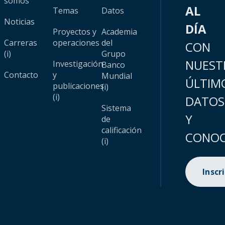
somos
AL
Temas
Datos
Noticias
DÍA
Proyectos y
Academia
Carreras
operaciones
del
CON
(i)
Grupo
NUEST
Investigación
Banco
Contacto
y
Mundial
ÚLTIM
publicaciones
(i)
(i)
DATOS
Sistema
Y
de
calificación
CONOC
(i)
Inscr