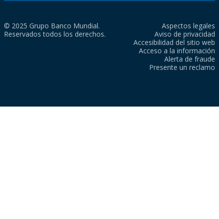
© 2025 Grupo Banco Mundial.
Aspectos legales
Reservados todos los derechos.
Aviso de privacidad
Accesibilidad del sitio web
Acceso a la información
Alerta de fraude
Presente un reclamo