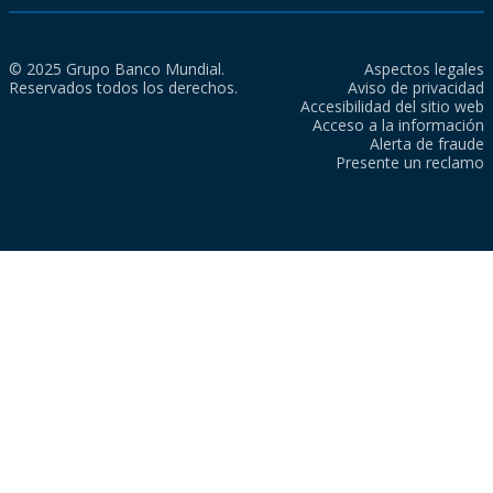
© 2025 Grupo Banco Mundial.
Aspectos legales
Reservados todos los derechos.
Aviso de privacidad
Accesibilidad del sitio web
Acceso a la información
Alerta de fraude
Presente un reclamo