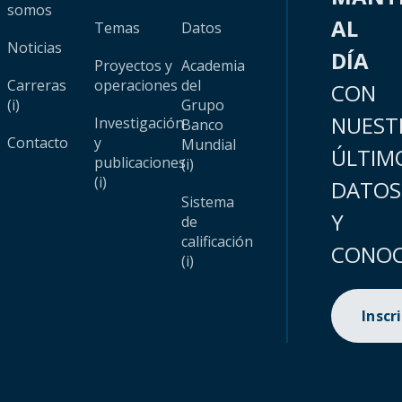
somos
AL
Temas
Datos
Noticias
DÍA
Proyectos y
Academia
Carreras
operaciones
del
CON
(i)
Grupo
NUEST
Investigación
Banco
Contacto
y
Mundial
ÚLTIM
publicaciones
(i)
(i)
DATOS
Sistema
Y
de
calificación
CONOC
(i)
Inscr