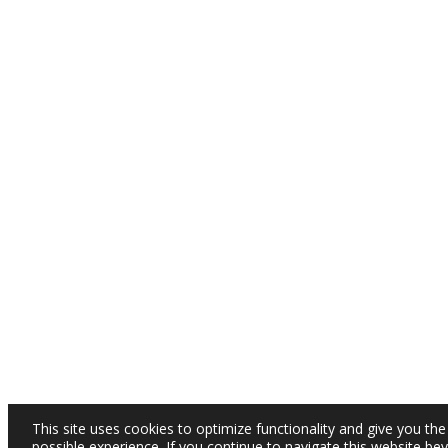
This site uses cookies to optimize functionality and give you the
possible experience. If you continue to navigate this website be