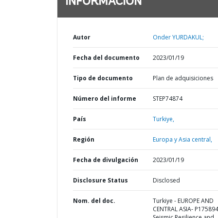
INFORMACIÓN
Autor
Onder YURDAKUL;
Fecha del documento
2023/01/19
Tipo de documento
Plan de adquisiciones
Número del informe
STEP74874
País
Turkiye,
Región
Europa y Asia central,
Fecha de divulgación
2023/01/19
Disclosure Status
Disclosed
Nom. del doc.
Turkiye - EUROPE AND
CENTRAL ASIA- P175894
Seismic Resilience and