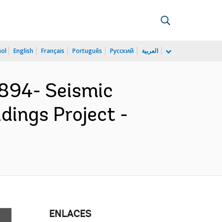
ñol
English
Français
Português
Русский
العربية
894- Seismic
ldings Project -
ENLACES