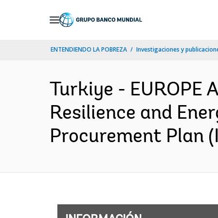
Skip
to
Main
ENTENDIENDO LA POBREZA
Investigaciones y publicacione
Navigation
Turkiye - EUROPE 
Resilience and Energ
Procurement Plan (I