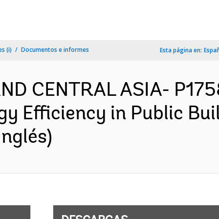
s (i)
Documentos e informes
Esta página en:
Espa
AND CENTRAL ASIA- P175
y Efficiency in Public Bui
nglés)