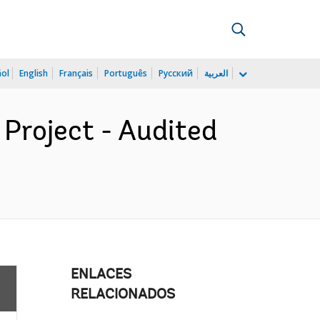
ñol
English
Français
Português
Русский
العربية
Project - Audited
ENLACES
RELACIONADOS