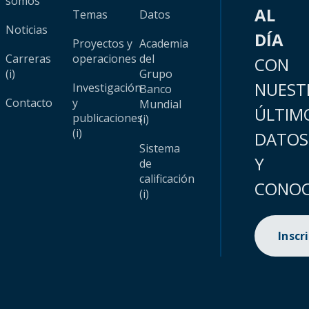
somos
AL
Temas
Datos
Noticias
DÍA
Proyectos y
Academia
Carreras
operaciones
del
CON
(i)
Grupo
NUEST
Investigación
Banco
Contacto
y
Mundial
ÚLTIM
publicaciones
(i)
(i)
DATOS
Sistema
Y
de
calificación
CONOC
(i)
Inscr