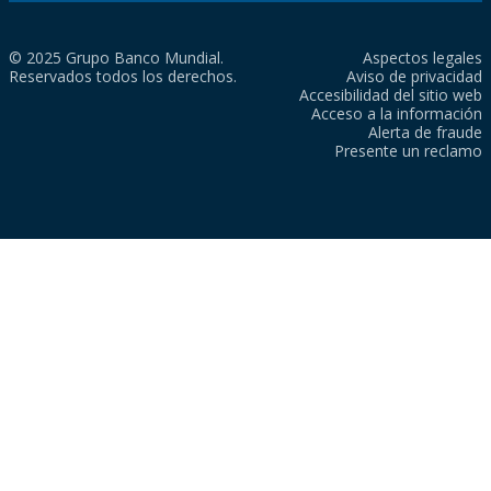
© 2025 Grupo Banco Mundial.
Aspectos legales
Reservados todos los derechos.
Aviso de privacidad
Accesibilidad del sitio web
Acceso a la información
Alerta de fraude
Presente un reclamo