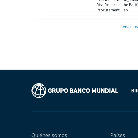
Risk Finance in the Pacifi
Procurement Plan
Vea más
BI
Quiénes somos
Países