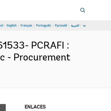
ñol
English
Français
Português
Русский
العربية
161533- PCRAFI :
fic - Procurement
ENLACES