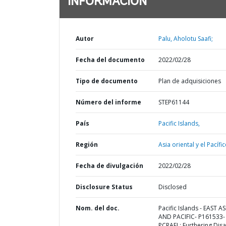
INFORMACIÓN
Autor
Palu, Aholotu Saafi;
Fecha del documento
2022/02/28
Tipo de documento
Plan de adquisiciones
Número del informe
STEP61144
País
Pacific Islands,
Región
Asia oriental y el Pacífic
Fecha de divulgación
2022/02/28
Disclosure Status
Disclosed
Nom. del doc.
Pacific Islands - EAST AS
AND PACIFIC- P161533-
PCRAFI : Furthering Disa