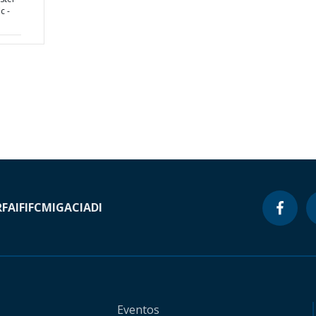
c -
RF
AIF
IFC
MIGA
CIADI
Eventos