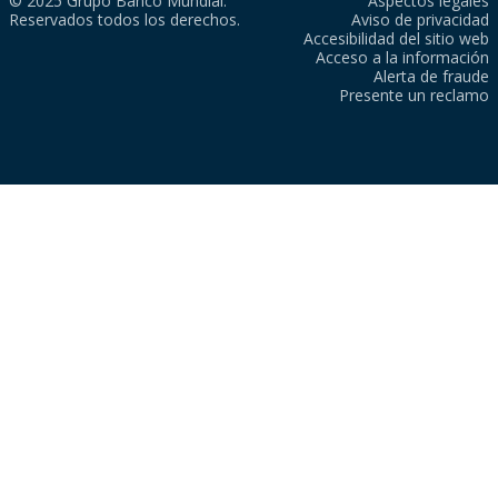
© 2025 Grupo Banco Mundial.
Aspectos legales
Reservados todos los derechos.
Aviso de privacidad
Accesibilidad del sitio web
Acceso a la información
Alerta de fraude
Presente un reclamo