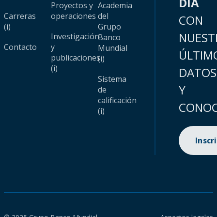
DÍA
Proyectos y
Academia
Carreras
operaciones
del
CON
(i)
Grupo
NUEST
Investigación
Banco
Contacto
y
Mundial
ÚLTIM
publicaciones
(i)
(i)
DATOS
Sistema
Y
de
calificación
CONOC
(i)
Inscr