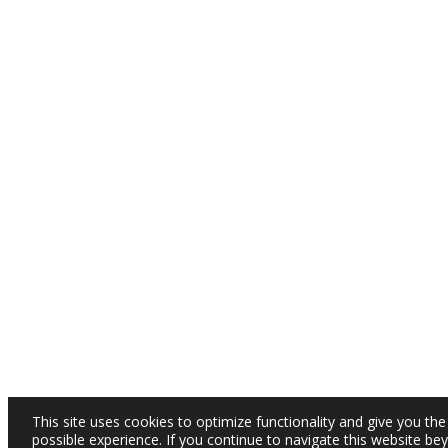
This site uses cookies to optimize functionality and give you the
possible experience. If you continue to navigate this website be