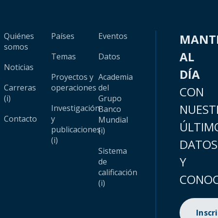
Quiénes
Países
Eventos
MANT
somos
AL
Temas
Datos
Noticias
DÍA
Proyectos y
Academia
Carreras
operaciones
del
CON
(i)
Grupo
NUEST
Investigación
Banco
Contacto
y
Mundial
ÚLTIM
publicaciones
(i)
(i)
DATOS
Sistema
Y
de
calificación
CONOC
(i)
Inscr