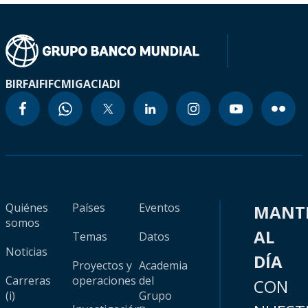
BIRF
AIF
IFC
MIGA
CIADI
Quiénes
Países
Eventos
MANT
somos
AL
Temas
Datos
Noticias
DÍA
Proyectos y
Academia
Carreras
operaciones
del
CON
(i)
Grupo