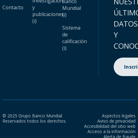
NUEST
Investigación
Banco
Contacto
y
Mundial
ÚLTIM
publicaciones
(i)
(i)
DATOS
Sistema
Y
de
calificación
CONOC
(i)
Inscr
© 2025 Grupo Banco Mundial.
Aspectos legales
Reservados todos los derechos.
Aviso de privacidad
Accesibilidad del sitio web
Acceso a la información
Alerta de fraude