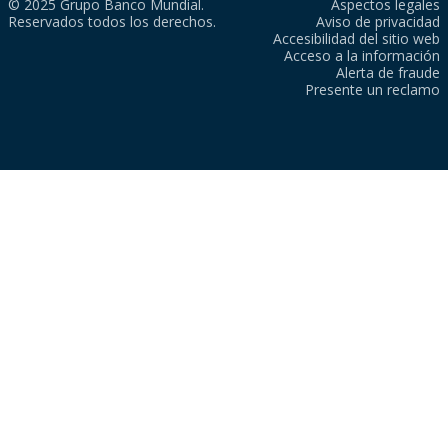
© 2025 Grupo Banco Mundial.
Aspectos legales
Reservados todos los derechos.
Aviso de privacidad
Accesibilidad del sitio web
Acceso a la información
Alerta de fraude
Presente un reclamo