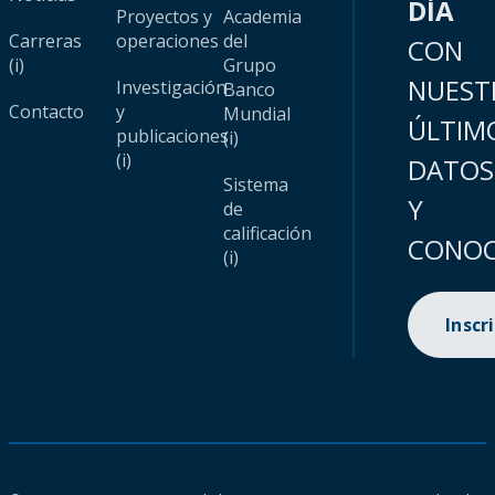
DÍA
Proyectos y
Academia
Carreras
operaciones
del
CON
(i)
Grupo
NUEST
Investigación
Banco
Contacto
y
Mundial
ÚLTIM
publicaciones
(i)
(i)
DATOS
Sistema
Y
de
calificación
CONOC
(i)
Inscr