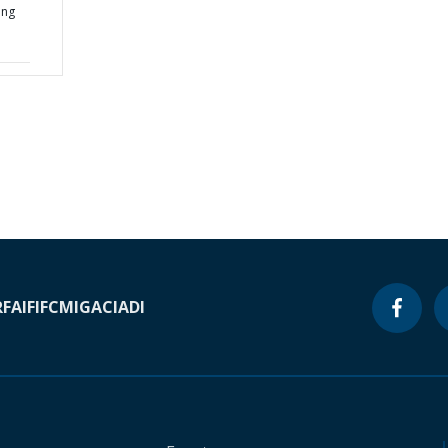
ing
RF
AIF
IFC
MIGA
CIADI