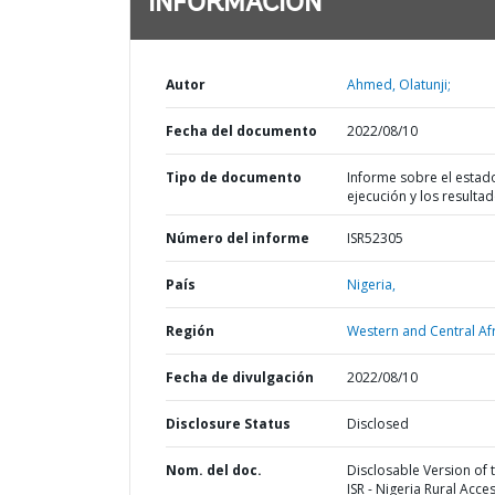
INFORMACIÓN
Autor
Ahmed, Olatunji;
Fecha del documento
2022/08/10
Tipo de documento
Informe sobre el estad
ejecución y los resulta
Número del informe
ISR52305
País
Nigeria,
Región
Western and Central Afr
Fecha de divulgación
2022/08/10
Disclosure Status
Disclosed
Nom. del doc.
Disclosable Version of 
ISR - Nigeria Rural Acce