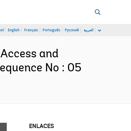
ñol
English
Français
Português
Русский
العربية
l Access and
Sequence No : 05
ENLACES