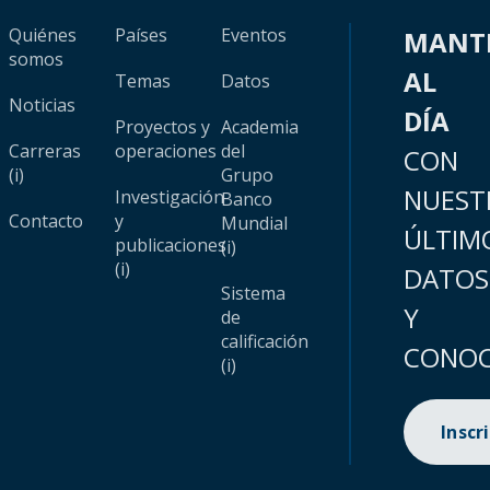
Quiénes
Países
Eventos
MANT
somos
AL
Temas
Datos
Noticias
DÍA
Proyectos y
Academia
Carreras
operaciones
del
CON
(i)
Grupo
NUEST
Investigación
Banco
Contacto
y
Mundial
ÚLTIM
publicaciones
(i)
(i)
DATOS
Sistema
Y
de
calificación
CONOC
(i)
Inscr