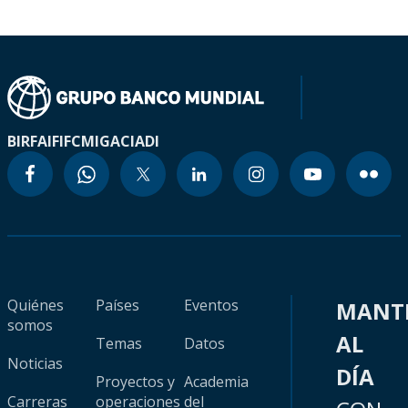
BIRF
AIF
IFC
MIGA
CIADI
Quiénes
Países
Eventos
MANT
somos
AL
Temas
Datos
Noticias
DÍA
Proyectos y
Academia
Carreras
operaciones
del