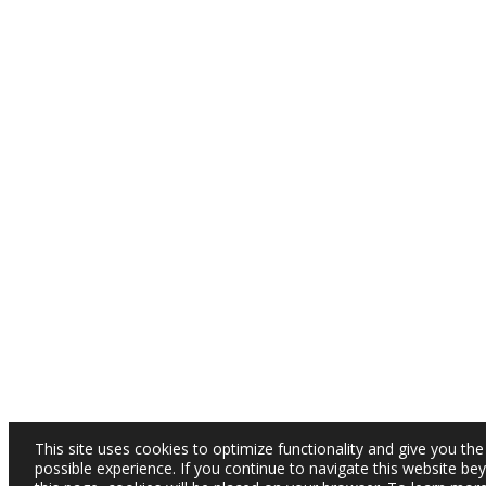
This site uses cookies to optimize functionality and give you the
possible experience. If you continue to navigate this website be