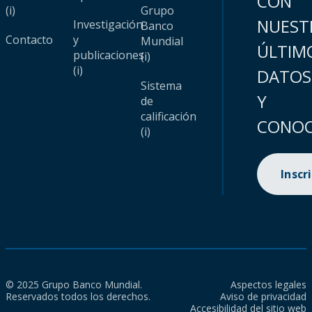
CON
(i)
Grupo
NUEST
Investigación
Banco
Contacto
y
Mundial
ÚLTIM
publicaciones
(i)
(i)
DATOS
Sistema
Y
de
calificación
CONOC
(i)
Inscr
© 2025 Grupo Banco Mundial.
Aspectos legales
Reservados todos los derechos.
Aviso de privacidad
Accesibilidad del sitio web