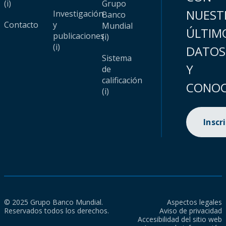
(i)
Grupo
NUEST
Investigación
Banco
Contacto
y
Mundial
ÚLTIM
publicaciones
(i)
(i)
DATOS
Sistema
Y
de
calificación
CONOC
(i)
Inscr
© 2025 Grupo Banco Mundial.
Aspectos legales
Reservados todos los derechos.
Aviso de privacidad
Accesibilidad del sitio web