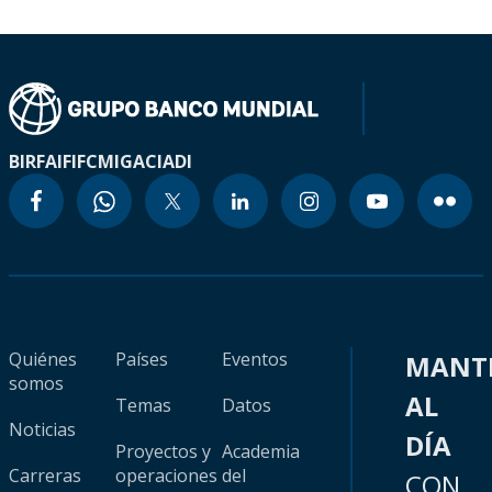
BIRF
AIF
IFC
MIGA
CIADI
Quiénes
Países
Eventos
MANT
somos
AL
Temas
Datos
Noticias
DÍA
Proyectos y
Academia
Carreras
operaciones
del
CON