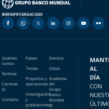
BIRF
AIF
IFC
MIGA
CIADI
Quiénes
Países
Eventos
MANT
somos
AL
Temas
Datos
Noticias
DÍA
Proyectos y
Academia
Carreras
operaciones
del
CON
(i)
Grupo
NUEST
Investigación
Banco
Contacto
y
Mundial
ÚLTIM
publicaciones
(i)