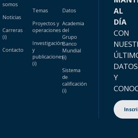
somos
AL
Temas
Datos
Noticias
DÍA
Proyectos y
Academia
Carreras
operaciones
del
CON
(i)
Grupo
NUEST
Investigación
Banco
Contacto
y
Mundial
ÚLTIM
publicaciones
(i)
(i)
DATOS
Sistema
Y
de
calificación
CONOC
(i)
Inscr