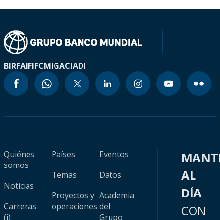
BIRF
AIF
IFC
MIGA
CIADI
Quiénes
Países
Eventos
MANT
somos
AL
Temas
Datos
Noticias
DÍA
Proyectos y
Academia
Carreras
operaciones
del
CON
(i)
Grupo