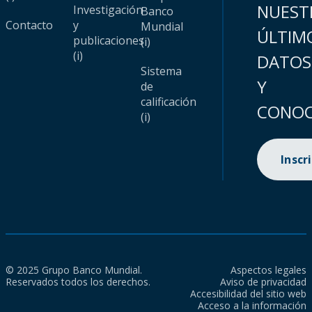
NUEST
Investigación
Banco
Contacto
y
Mundial
ÚLTIM
publicaciones
(i)
(i)
DATOS
Sistema
Y
de
calificación
CONOC
(i)
Inscr
© 2025 Grupo Banco Mundial.
Aspectos legales
Reservados todos los derechos.
Aviso de privacidad
Accesibilidad del sitio web
Acceso a la información