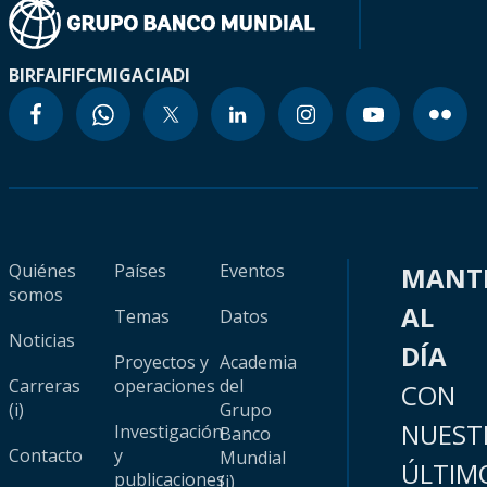
BIRF
AIF
IFC
MIGA
CIADI
Quiénes
Países
Eventos
MANT
somos
AL
Temas
Datos
Noticias
DÍA
Proyectos y
Academia
Carreras
operaciones
del
CON
(i)
Grupo
NUEST
Investigación
Banco
Contacto
y
Mundial
ÚLTIM
publicaciones
(i)