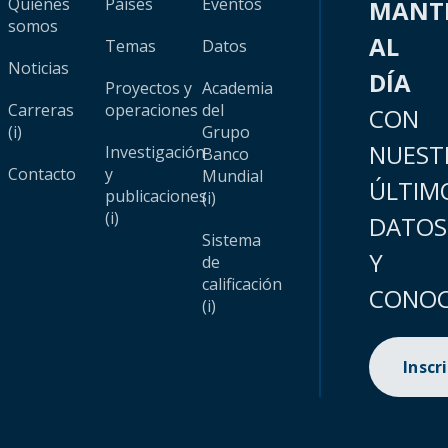
Quiénes
Países
Eventos
MANT
somos
AL
Temas
Datos
Noticias
DÍA
Proyectos y
Academia
Carreras
operaciones
del
CON
(i)
Grupo
NUEST
Investigación
Banco
Contacto
y
Mundial
ÚLTIM
publicaciones
(i)
(i)
DATOS
Sistema
Y
de
calificación
CONOC
(i)
Inscr