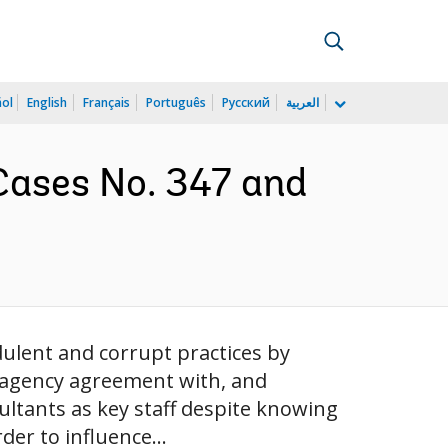
ñol
English
Français
Português
Русский
العربية
Cases No. 347 and
ulent and corrupt practices by
ts agency agreement with, and
ultants as key staff despite knowing
der to influence...