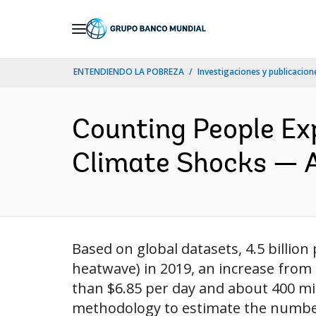
Skip
to
Main
ENTENDIENDO LA POBREZA
Investigaciones y publicacione
Navigation
Counting People Exp
Climate Shocks — A
Based on global datasets, 4.5 billio
heatwave) in 2019, an increase from 4
than $6.85 per day and about 400 mil
methodology to estimate the number 