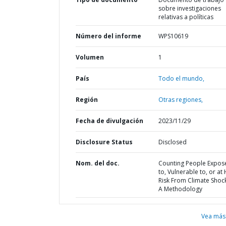
sobre investigaciones
relativas a políticas
Número del informe
WPS10619
Volumen
1
País
Todo el mundo,
Región
Otras regiones,
Fecha de divulgación
2023/11/29
Disclosure Status
Disclosed
Nom. del doc.
Counting People Expos
to, Vulnerable to, or at
Risk From Climate Shoc
A Methodology
Vea más