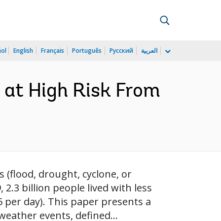
ñol
English
Français
Português
Русский
العربية
r at High Risk From
 (flood, drought, cyclone, or
2.3 billion people lived with less
5 per day). This paper presents a
eather events, defined...