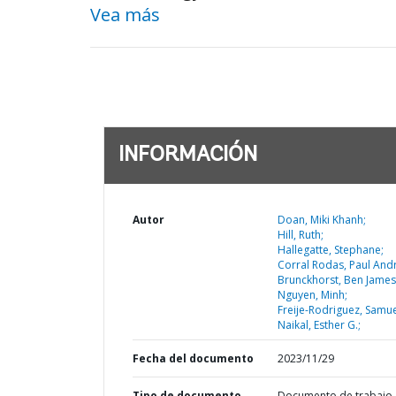
Vea más
INFORMACIÓN
Autor
Doan, Miki Khanh;
Hill, Ruth;
Hallegatte, Stephane;
Corral Rodas, Paul And
Brunckhorst, Ben James
Nguyen, Minh;
Freije-Rodriguez, Samue
Naikal, Esther G.;
Fecha del documento
2023/11/29
Tipo de documento
Documento de trabajo