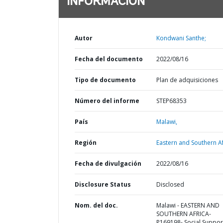
INFORMACIÓN
Autor
Kondwani Santhe;
Fecha del documento
2022/08/16
Tipo de documento
Plan de adquisiciones
Número del informe
STEP68353
País
Malawi,
Región
Eastern and Southern Af
Fecha de divulgación
2022/08/16
Disclosure Status
Disclosed
Nom. del doc.
Malawi - EASTERN AND
SOUTHERN AFRICA-
P169198- Social Suppor