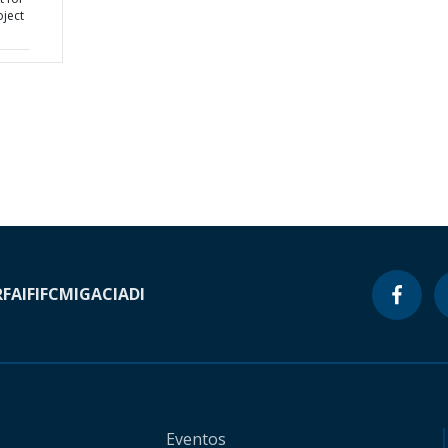
oject
RF
AIF
IFC
MIGA
CIADI
Eventos