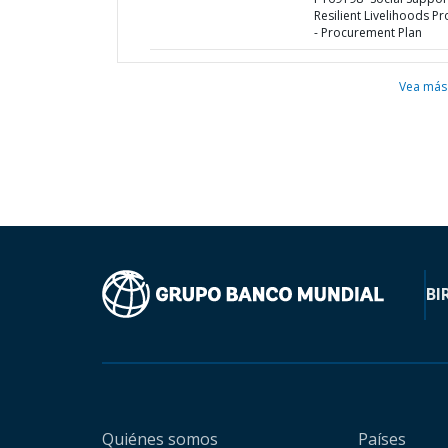
Resilient Livelihoods Pr
- Procurement Plan
Vea más
BI
Quiénes somos
Países