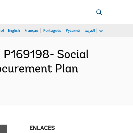
ñol
English
Français
Português
Русский
العربية
P169198- Social
rocurement Plan
ENLACES