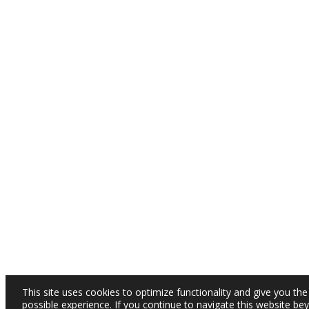
This site uses cookies to optimize functionality and give you the
possible experience. If you continue to navigate this website be