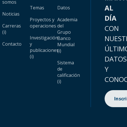
somos
AL
Temas
Datos
Noticias
DÍA
Proyectos y
Academia
Carreras
operaciones
del
CON
(i)
Grupo
NUEST
Investigación
Banco
Contacto
y
Mundial
ÚLTIM
publicaciones
(i)
(i)
DATOS
Sistema
Y
de
calificación
CONOC
(i)
Inscr