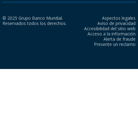
© 2025 Grupo Banco Mundial.
Aspectos legales
Reservados todos los derechos.
Aviso de privacidad
Accesibilidad del sitio web
Acceso a la información
Alerta de fraude
Presente un reclamo