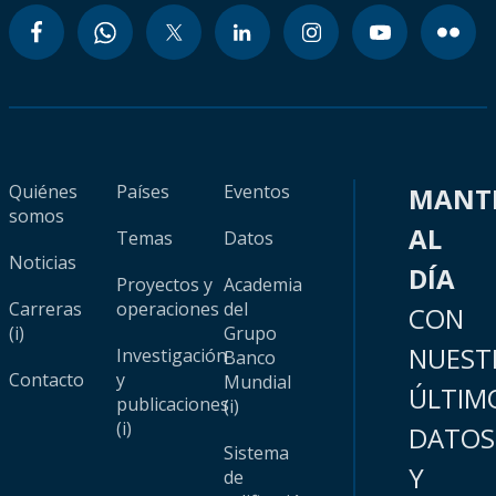
Quiénes
Países
Eventos
MANT
somos
AL
Temas
Datos
Noticias
DÍA
Proyectos y
Academia
Carreras
operaciones
del
CON
(i)
Grupo
NUEST
Investigación
Banco
Contacto
y
Mundial
ÚLTIM
publicaciones
(i)
(i)
DATOS
Sistema
Y
de