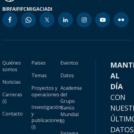
BIRF
AIF
IFC
MIGA
CIADI
Quiénes
Países
Eventos
MANT
somos
AL
Temas
Datos
Noticias
DÍA
Proyectos y
Academia
Carreras
operaciones
del
CON
(i)
Grupo
NUEST
Investigación
Banco
Contacto
y
Mundial
ÚLTIM
publicaciones
(i)
(i)
DATOS
Sistema