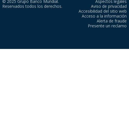
© 2025 Grupo Banco Mundial.
Aspectos legales
Reservados todos los derechos.
Aviso de privacidad
Accesibilidad del sitio web
Acceso a la información
Alerta de fraude
Presente un reclamo