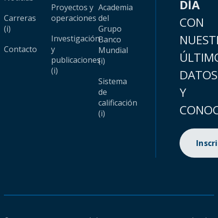
DÍA
Proyectos y
Academia
Carreras
operaciones
del
CON
(i)
Grupo
NUEST
Investigación
Banco
Contacto
y
Mundial
ÚLTIM
publicaciones
(i)
(i)
DATOS
Sistema
Y
de
calificación
CONOC
(i)
Inscr