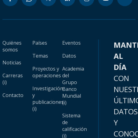
Quiénes
Países
Eventos
MANT
somos
AL
Temas
Datos
Noticias
DÍA
Proyectos y
Academia
Carreras
operaciones
del
CON
(i)
Grupo
NUEST
Investigación
Banco
Contacto
y
Mundial
ÚLTIM
publicaciones
(i)
(i)
DATOS
Sistema
Y
de
calificación
CONOC
(i)