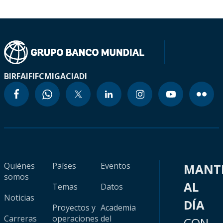
BIRF
AIF
IFC
MIGA
CIADI
Quiénes
Países
Eventos
MANT
somos
AL
Temas
Datos
Noticias
DÍA
Proyectos y
Academia
Carreras
operaciones
del
CON