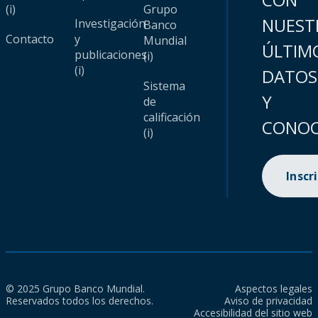
(i)
Grupo
NUEST
Investigación
Banco
Contacto
y
Mundial
ÚLTIM
publicaciones
(i)
(i)
DATOS
Sistema
Y
de
calificación
CONOC
(i)
Inscr
© 2025 Grupo Banco Mundial.
Aspectos legales
Reservados todos los derechos.
Aviso de privacidad
Accesibilidad del sitio web