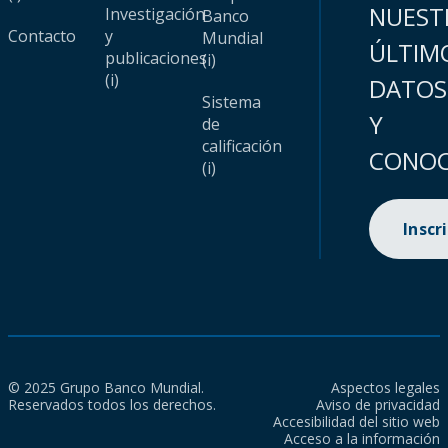
NUEST
Investigación
Banco
Contacto
y
Mundial
ÚLTIM
publicaciones
(i)
(i)
DATOS
Sistema
Y
de
calificación
CONOC
(i)
Inscr
© 2025 Grupo Banco Mundial.
Aspectos legales
Reservados todos los derechos.
Aviso de privacidad
Accesibilidad del sitio web
Acceso a la información