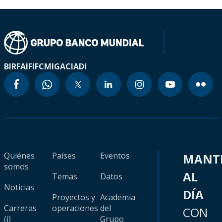
BIRF
AIF
IFC
MIGA
CIADI
Quiénes
Países
Eventos
MANT
somos
AL
Temas
Datos
Noticias
DÍA
Proyectos y
Academia
Carreras
operaciones
del
CON
(i)
Grupo