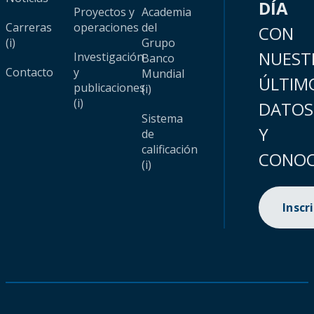
DÍA
Proyectos y
Academia
Carreras
operaciones
del
CON
(i)
Grupo
NUEST
Investigación
Banco
Contacto
y
Mundial
ÚLTIM
publicaciones
(i)
(i)
DATOS
Sistema
Y
de
calificación
CONOC
(i)
Inscr