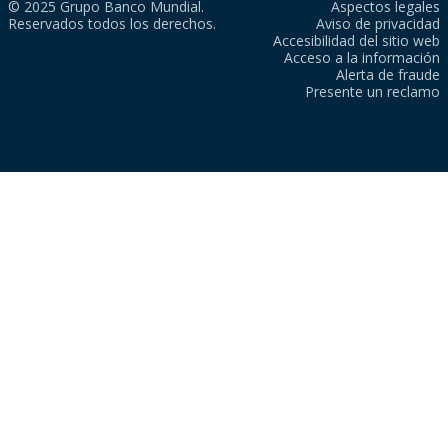
© 2025 Grupo Banco Mundial.
Aspectos legales
Reservados todos los derechos.
Aviso de privacidad
Accesibilidad del sitio web
Acceso a la información
Alerta de fraude
Presente un reclamo