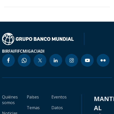
BIRF
AIF
IFC
MIGA
CIADI
Quiénes
Países
Eventos
MANT
somos
AL
Temas
Datos
Noticias