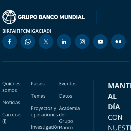
BIRF
AIF
IFC
MIGA
CIADI
Quiénes
Países
Eventos
MANT
somos
AL
Temas
Datos
Noticias
DÍA
Proyectos y
Academia
Carreras
operaciones
del
CON
(i)
Grupo
NUEST
Investigación
Banco