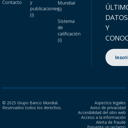
Contacto
y
Mundial
ÚLTIM
publicaciones
(i)
(i)
DATOS
Sistema
Y
de
calificación
CONOC
(i)
Inscr
© 2025 Grupo Banco Mundial.
Aspectos legales
Reservados todos los derechos.
Aviso de privacidad
Accesibilidad del sitio web
Acceso a la información
Alerta de fraude
Presente un reclamo