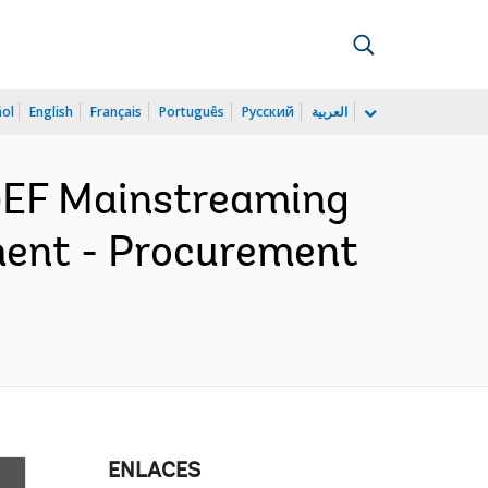
ñol
English
Français
Português
Русский
العربية
GEF Mainstreaming
ent - Procurement
ENLACES