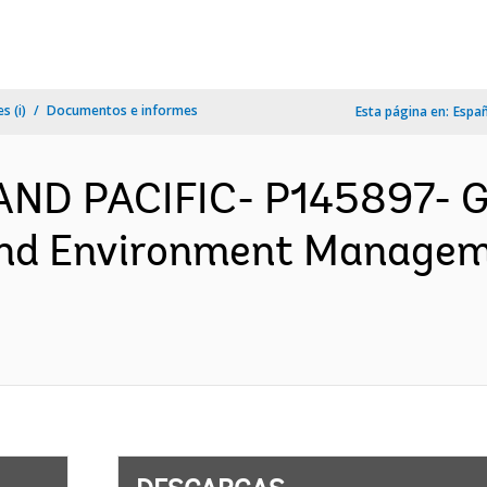
s (i)
Documentos e informes
Esta página en:
Espa
 AND PACIFIC- P145897- 
and Environment Managem