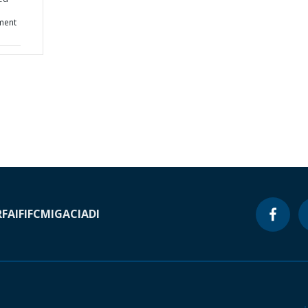
ment
RF
AIF
IFC
MIGA
CIADI