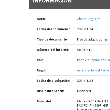
INFORMACIÓN
Autor
Zhenzhong Han;
Fecha del documento
2021/11/24
Tipo de documento
Plan de adquisiciones
Número del informe
STEP57410
País
People's Republic of Ch
Región
Asia oriental y el Pacífic
Fecha de divulgación
2021/11/24
Disclosure Status
Disclosed
Nom. del doc.
China - EAST ASIA AND
PACIFIC- P145897- GEF
Mainstreaming Integrat